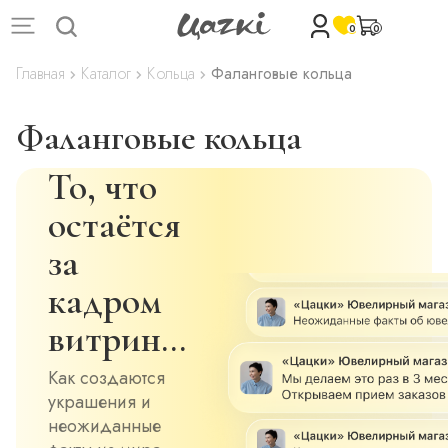
0
0
Главная
Каталог
Кольца
Фаланговые кольца
Фаланговые кольца
То, что
остаётся
за
кадром
витрин…
Как создаются
украшения и
неожиданные