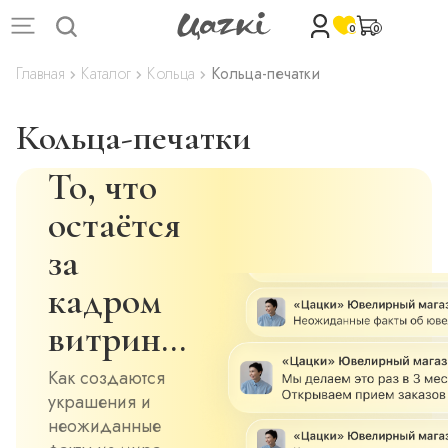
0
0
Главная
Каталог
Кольца
Кольца-печатки
Кольца-печатки
То, что
остаётся
за
кадром
витрин…
Как создаются
украшения и
неожиданные