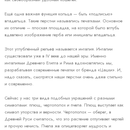
Ещё одна важная функция кольца — быть «подписью»
владельца. Такие перстни назывались печатками. Основное
их отличие — плоская площадка, на которой было вглубь
вдавлено изображение герба или инициалы владельца.
Этот углублённый рельеф называется инталия. Инталии
существовали уже в IV веке до нашей эры. Именно
инталиями Древнего Египта и Рима вдохновлялись мы,
разрабатывая современные печатки от бренда «Цацки». И,
надо сказать, смотрятся наши перстни очень даже стильно
и современно.
Сейчас у нас три вида подобных украшений с разными
символами: плющ, чертополох и пчела. Плющ выступает как
символ упорства и верности. Чертополох — оберег, в
Древней Руси считалось, что это растение отпугивает чертей
и прочую нечисть. Пчела же олицетворяет мудрость и